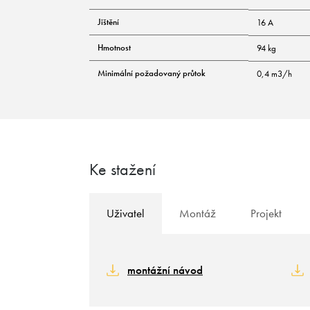
Jištění
16 A
Hmotnost
94 kg
Minimální požadovaný průtok
0,4 m3/h
Ke stažení
Uživatel
Montáž
Projekt
montážní návod